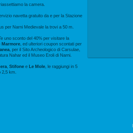
 riassettiamo la camera.
rvizio navetta gratuito da e per la Stazione
s per Narni Medievale la trovi a 50 m.
e uno sconto del 40% per visitare la
e Marmore
, ed ulteriori coupon scontati per
ranea
, per il Sito Archeologico di Carsulae,
ura Nahar ed il Museo Eroli di Narni.
Nera
,
Stifone
e
Le Mole
, le raggiungi in 5
o 2,5 km.