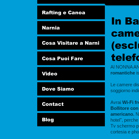
Rafting e Canoa
In B
Narnia
came
(escl
Cosa Visitare a Narni
telef
Cosa Puoi Fare
Al NONNA ANI
romantiche
i
Video
Le camere disp
Dove Siamo
soggiorno indi
Avrai
Wi-Fi fr
Contact
Bollitore con
americano.
N
Blog
hotel", perche
Tv schermo pia
cortesia e ph