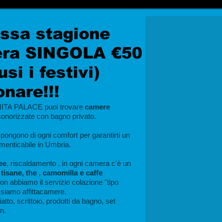
assa stagione
ra SINGOLA €50
usi i festivi)
onare!!!
TA PALACE puoi trovare
camere
sonorizzate con bagno privato.
ongono di ogni comfort per garantirti un
menticabile in Umbria.
ee
, riscaldamento . in ogni camera c'è un
 tisane, the , camomilla e caffe
on abbiamo il servizio colazione "tipo
 siamo affittacamere.
tto, scrittoio, prodotti da bagno, set
on.