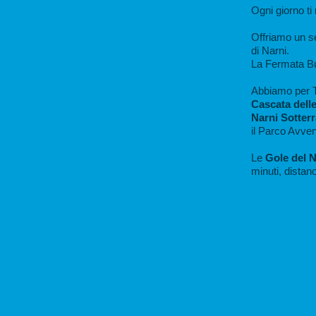
Ogni giorno ti
Offriamo un se
di Narni.
La Fermata Bu
Abbiamo per T
Cascata dell
Narni Sotter
il
Parco Avvent
Le
Gole del 
minuti, distan